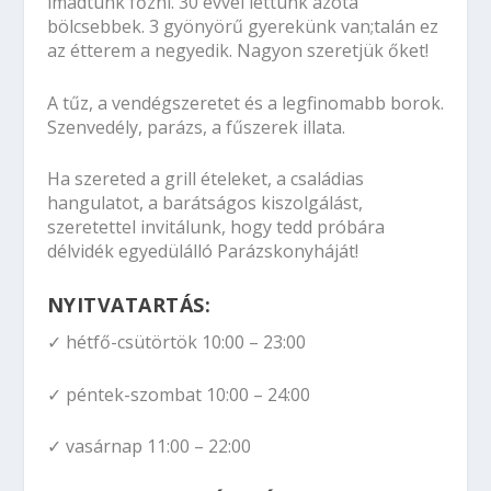
imádtunk főzni. 30 évvel lettünk azóta
bölcsebbek. 3 gyönyörű gyerekünk van;talán ez
az étterem a negyedik. Nagyon szeretjük őket!
A tűz, a vendégszeretet és a legfinomabb borok.
Szenvedély, parázs, a fűszerek illata.
Ha szereted a grill ételeket, a családias
hangulatot, a barátságos kiszolgálást,
szeretettel invitálunk, hogy tedd próbára
délvidék egyedülálló Parázskonyháját!
NYITVATARTÁS:
✓ hétfő-csütörtök 10:00 – 23:00
✓ péntek-szombat 10:00 – 24:00
✓ vasárnap 11:00 – 22:00