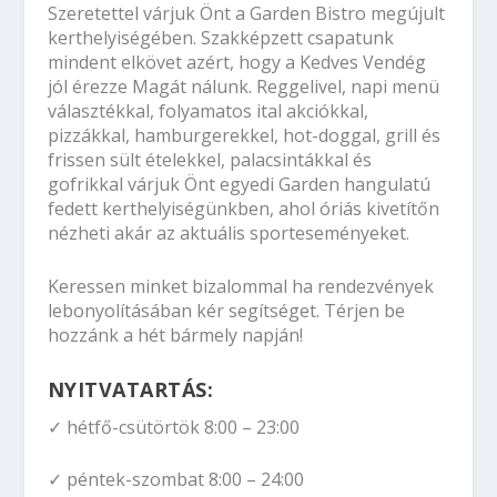
Szeretettel várjuk Önt a Garden Bistro megújult
kerthelyiségében. Szakképzett csapatunk
mindent elkövet azért, hogy a Kedves Vendég
jól érezze Magát nálunk. Reggelivel, napi menü
választékkal, folyamatos ital akciókkal,
pizzákkal, hamburgerekkel, hot-doggal, grill és
frissen sült ételekkel, palacsintákkal és
gofrikkal várjuk Önt egyedi Garden hangulatú
fedett kerthelyiségünkben, ahol óriás kivetítőn
nézheti akár az aktuális sporteseményeket.
Keressen minket bizalommal ha rendezvények
lebonyolításában kér segítséget. Térjen be
hozzánk a hét bármely napján!
NYITVATARTÁS:
✓ hétfő-csütörtök 8:00 – 23:00
✓ péntek-szombat 8:00 – 24:00