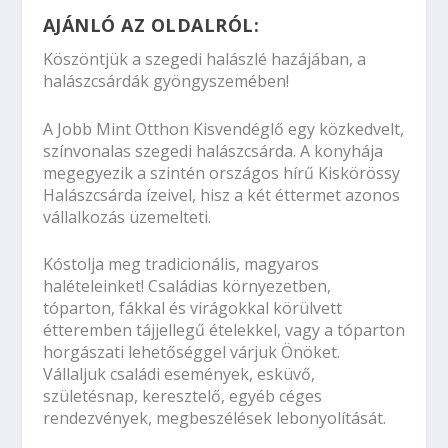
AJÁNLÓ AZ OLDALRÓL:
Köszöntjük a szegedi halászlé hazájában, a
halászcsárdák gyöngyszemében!
A Jobb Mint Otthon Kisvendéglő egy közkedvelt,
színvonalas szegedi halászcsárda. A konyhája
megegyezik a szintén országos hírű Kiskörössy
Halászcsárda ízeivel, hisz a két éttermet azonos
vállalkozás üzemelteti.
Kóstolja meg tradicionális, magyaros
halételeinket! Családias környezetben,
tóparton, fákkal és virágokkal körülvett
étteremben tájjellegű ételekkel, vagy a tóparton
horgászati lehetőséggel várjuk Önöket.
Vállaljuk családi események, esküvő,
születésnap, keresztelő, egyéb céges
rendezvények, megbeszélések lebonyolítását.