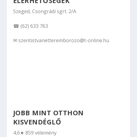
ELÉRHETŐSÉGEK
Szeged, Csongrádi sgrt. 2/A
☎ (62) 633 763
✉ szentistvanetteremborozo@t-online.hu
JOBB MINT OTTHON
KISVENDÉGLŐ
4,6★ 859 vélemény