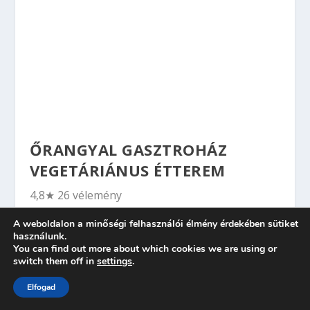
ŐRANGYAL GASZTROHÁZ
VEGETÁRIÁNUS ÉTTEREM
4,8★ 26 vélemény
A weboldalon a minőségi felhasználói élmény érdekében sütiket
LEVESEK:
használunk.
You can find out more about which cookies we are using or
Szejtános gulyásleves 690 HUF
switch them off in
settings
.
Zöldség krémleves hajdina gombóccal 690 HUF
Elfogad