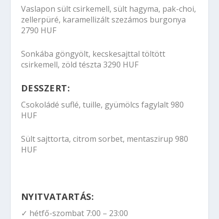
Vaslapon sült csirkemell, sült hagyma, pak-choi,
zellerpüré, karamellizált szezámos burgonya
2790 HUF
Sonkába göngyölt, kecskesajttal töltött
csirkemell, zöld tészta 3290 HUF
DESSZERT:
Csokoládé suflé, tuille, gyümölcs fagylalt 980
HUF
Sült sajttorta, citrom sorbet, mentaszirup 980
HUF
NYITVATARTÁS:
✓ hétfő-szombat 7:00 – 23:00