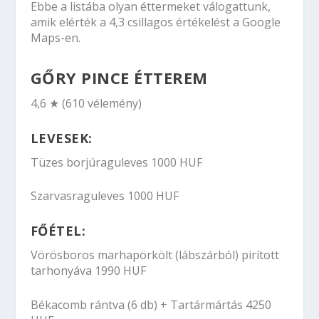
Ebbe a listába olyan éttermeket válogattunk,
amik elérték a 4,3 csillagos értékelést a Google
Maps-en.
GŐRY PINCE ÉTTEREM
4,6 ★ (610 vélemény)
LEVESEK:
Tüzes borjúraguleves 1000 HUF
Szarvasraguleves 1000 HUF
FŐÉTEL:
Vörösboros marhapörkölt (lábszárból) pirított
tarhonyáva 1990 HUF
Békacomb rántva (6 db) + Tartármártás 4250