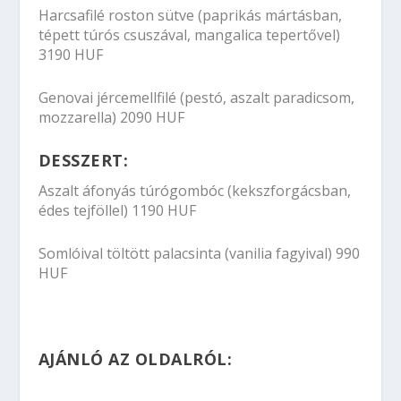
Harcsafilé roston sütve (paprikás mártásban,
tépett túrós csuszával, mangalica tepertővel)
3190 HUF
Genovai jércemellfilé (pestó, aszalt paradicsom,
mozzarella) 2090 HUF
DESSZERT:
Aszalt áfonyás túrógombóc (kekszforgácsban,
édes tejföllel) 1190 HUF
Somlóival töltött palacsinta (vanilia fagyival) 990
HUF
AJÁNLÓ AZ OLDALRÓL: