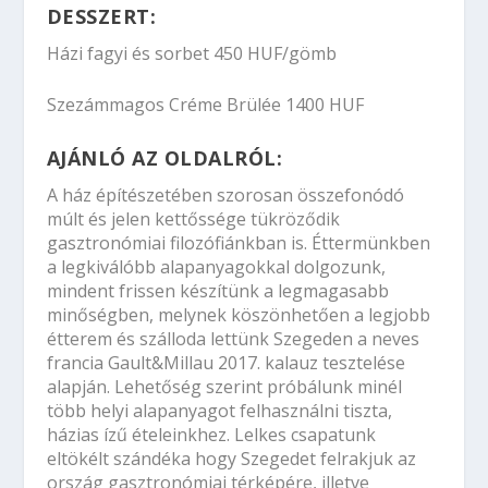
DESSZERT:
Házi fagyi és sorbet 450 HUF/gömb
Szezámmagos Créme Brülée 1400 HUF
AJÁNLÓ AZ OLDALRÓL:
A ház építészetében szorosan összefonódó
múlt és jelen kettőssége tükröződik
gasztronómiai filozófiánkban is. Éttermünkben
a legkiválóbb alapanyagokkal dolgozunk,
mindent frissen készítünk a legmagasabb
minőségben, melynek köszönhetően a legjobb
étterem és szálloda lettünk Szegeden a neves
francia Gault&Millau 2017. kalauz tesztelése
alapján. Lehetőség szerint próbálunk minél
több helyi alapanyagot felhasználni tiszta,
házias ízű ételeinkhez. Lelkes csapatunk
eltökélt szándéka hogy Szegedet felrakjuk az
ország gasztronómiai térképére, illetve