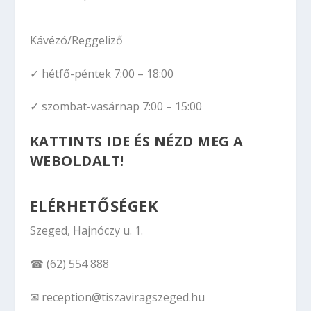
Kávézó/Reggeliző
✓ hétfő-péntek 7:00 – 18:00
✓ szombat-vasárnap 7:00 – 15:00
KATTINTS IDE ÉS NÉZD MEG A
WEBOLDALT!
ELÉRHETŐSÉGEK
Szeged, Hajnóczy u. 1.
☎ (62) 554 888
✉ reception@tiszaviragszeged.hu