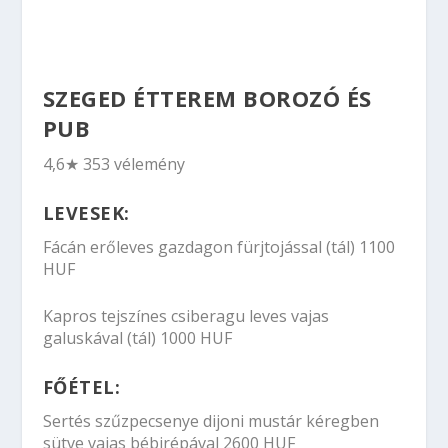
SZEGED ÉTTEREM BOROZÓ ÉS
PUB
4,6★ 353 vélemény
LEVESEK:
Fácán erőleves gazdagon fürjtojással (tál) 1100
HUF
Kapros tejszínes csiberagu leves vajas
galuskával (tál) 1000 HUF
FŐÉTEL:
Sertés szűzpecsenye dijoni mustár kéregben
sütve vajas bébirépával 2600 HUF