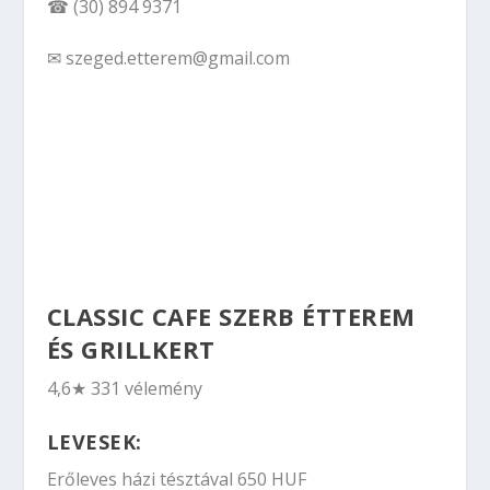
☎ (30) 894 9371
✉ szeged.etterem@gmail.com
CLASSIC CAFE SZERB ÉTTEREM
ÉS GRILLKERT
4,6★ 331 vélemény
LEVESEK:
Erőleves házi tésztával 650 HUF