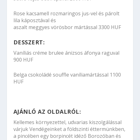
Rose kacsamell rozmaringos jus-vel és párolt
lila káposztával és
aszalt meggyes vörösbor mártással 3300 HUF
DESSZERT:
Vaníliás créme brulee ánizsos áfonya raguval
900 HUF
Belga csokoládé souffle vaníliamártással 1100
HUF
AJÁNLÓ AZ OLDALRÓL:
Kellemes környezettel, udvarias kiszolgálással
várjuk Vendégeinket a földszinti éttermünkben,
a pincében egy borpincét idéző Borozóban és