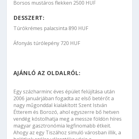
Borsos mustáros flekken 2500 HUF
DESSZERT:
Túrókrémes palacsinta 890 HUF
Áfonyás túrólepény 720 HUF
AJÁNLÓ AZ OLDALRÓL:
Egy százharminc éves épület felújítása után
2006 januárjában fogadta az első betérőt a
nagy műgonddal kialakított Szent István
Étterem és Borozó, ahol egyszerre bő hetven
vendég kóstolhatja meg a messze földön híres
magyar gasztronómia legfinomabb étkeit.
Ahogy az egy Tiszához simuló városban illik, a