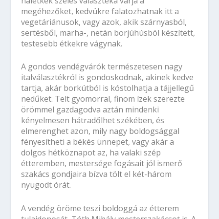
halétkek széles választéka várja a
megéhezőket, kedvükre falatozhatnak itt a
vegetáriánusok, vagy azok, akik szárnyasból,
sertésből, marha-, netán borjúhúsból készített,
testesebb étkekre vágynak.
A gondos vendégvárók természetesen nagy
italválasztékról is gondoskodnak, akinek kedve
tartja, akár borkútból is kóstolhatja a tájjellegű
nedűket. Telt gyomorral, finom ízek szerezte
örömmel gazdagodva aztán mindenki
kényelmesen hátradőlhet székében, és
elmerenghet azon, mily nagy boldogsággal
fényesítheti a békés ünnepet, vagy akár a
dolgos hétköznapot az, ha valaki szép
étteremben, mestersége fogásait jól ismerő
szakács gondjaira bízva tölt el két-három
nyugodt órát.
A vendég öröme teszi boldoggá az étterem
tulajdonosát, Tóth Mihály mesterszakácsot is. A