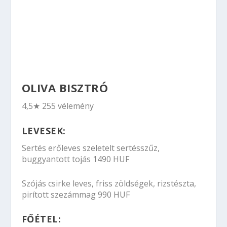
OLIVA BISZTRÓ
4,5★ 255 vélemény
LEVESEK:
Sertés erőleves szeletelt sertésszűz,
buggyantott tojás 1490 HUF
Szójás csirke leves, friss zöldségek, rizstészta,
pirított szezámmag 990 HUF
FŐÉTEL: