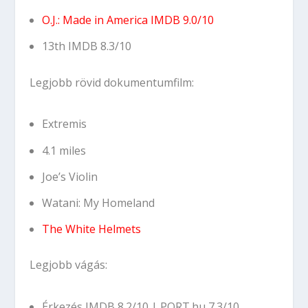
O.J.: Made in America
IMDB 9.0/10
13th
IMDB 8.3/10
Legjobb rövid dokumentumfilm:
Extremis
4.1 miles
Joe’s Violin
Watani: My Homeland
The White Helmets
Legjobb vágás:
Érkezés
IMDB 8.2/10
|
PORT.hu 7.3/10