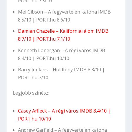
PORT.hu 7.3/10
Mel Gibson – A fegyvertelen katona
IMDB
8.5/10
|
PORT.hu 8.6/10
Damien Chazelle – Kaliforniai álom
IMDB
8.7/10
|
PORT.hu 7.1/10
Kenneth Lonergan – A régi város
IMDB
8.4/10
|
PORT.hu 10/10
Barry Jenkins – Holdfény
IMDB 8.3/10
|
PORT.hu 7/10
Legjobb színész:
Casey Affleck – A régi város
IMDB 8.4/10
|
PORT.hu 10/10
Andrew Garfield – A fegyvertelen katona