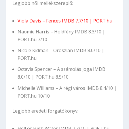
Legjobb női mellékszereplő:
Viola Davis – Fences
IMDB 7.7/10
|
PORT.hu
Naomie Harris – Holdfény
IMDB 8.3/10
|
PORT.hu 7/10
Nicole Kidman – Oroszlán
IMDB 8.0/10
|
PORT.hu
Octavia Spencer – A számolás joga
IMDB
8.0/10
|
PORT.hu 8.5/10
Michelle Williams – A régi város
IMDB 8.4/10
|
PORT.hu 10/10
Legjobb eredeti forgatókönyv:
Hell or High Water
IMDB 7.7/10
|
PORT.hu