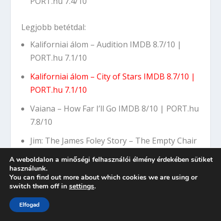
PORT.hu 7.4/10
Legjobb betétdal:
Kaliforniai álom – Audition
IMDB 8.7/10
|
PORT.hu 7.1/10
Kaliforniai álom – City of Stars
IMDB 8.7/10
|
PORT.hu 7.1/10
Vaiana – How Far I’ll Go
IMDB 8/10
|
PORT.hu
7.8/10
Jim: The James Foley Story – The Empty Chair
IMDB 8/10
A weboldalon a minőségi felhasználói élmény érdekében sütiket
használunk.
Trollok – Can’t Stop the Feeling
IMDB 6.5/10
You can find out more about which cookies we are using or
|
PORT.hu 7.2/10
switch them off in
settings
.
Elfogad