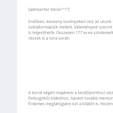
[adinserter block=”1″]
Erdőben, keskeny ösvényeken visz az utunk l
sziklaformációk mellett. Véleményem szerin
is teljesíthetik. Összesen 177 m-es szintem
részek is a túra során.
A körút végén majdnem a kezdőponthoz visz v
Dobogókői kilátóhoz, hanem tovább mentünk 
Érdemes meglátogatni ezt a kilátót is, hisze