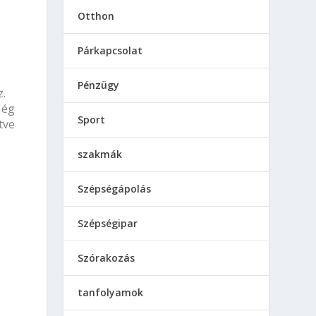
Otthon
Párkapcsolat
Pénzügy
z.
Még
Sport
tve
szakmák
Szépségápolás
Szépségipar
Szórakozás
tanfolyamok