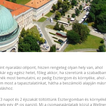
nt nyaralási célpont, hiszen rengeteg olyan hely van, ahol
kár egy egész hetet, főleg akkor, ha szeretünk a szabadba
etnék most bemutatni, ez pedig Esztergom és környéke, ahol 
om most a tapasztalatinkat, hátha a beszámoló alapján más
uláshoz.
 3 napot és 2 éjszakát töltöttünk Esztergomban és környéké
mely egy 4*-os panzió. Mi a csomagajánlataik közül a Wellne