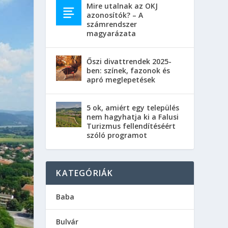
Mire utalnak az OKJ
azonosítók? – A
számrendszer
magyarázata
Őszi divattrendek 2025-
ben: színek, fazonok és
apró meglepetések
5 ok, amiért egy település
nem hagyhatja ki a Falusi
Turizmus fellendítéséért
szóló programot
KATEGÓRIÁK
Baba
Bulvár