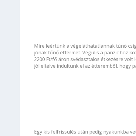
Mire leértünk a végeláthatatlannak tűnő csi
jónak tűnő éttermet. Végülis a panzióhoz kö
2200 Ft/fő áron svédasztalos étkezésre volt l
jól eltelve indultunk el az étteremből, hogy 
Egy kis felfrissülés után pedig nyakunkba ve