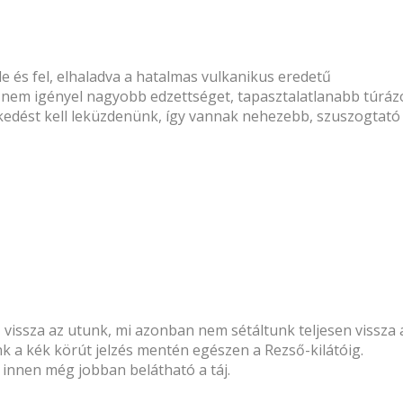
e és fel, elhaladva a hatalmas vulkanikus eredetű
t nem igényel nagyobb edzettséget, tapasztalatlanabb túráz
elkedést kell leküzdenünk, így vannak nehezebb, szuszogtató
issza az utunk, mi azonban nem sétáltunk teljesen vissza 
a kék körút jelzés mentén egészen a Rezső-kilátóig.
n innen még jobban belátható a táj.