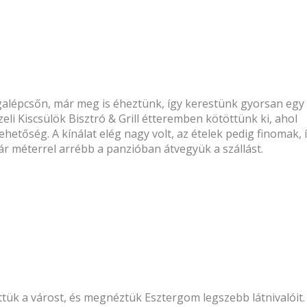
galépcsőn, már meg is éheztünk, így kerestünk gyorsan egy
zeli
Kiscsülök Bisztró & Grill étteremben
kötöttünk ki, ahol
ehetőség. A kínálat elég nagy volt, az ételek pedig finomak, 
pár méterrel arrébb a panzióban átvegyük a szállást.
ttük a várost, és megnéztük Esztergom legszebb látnivalóit.