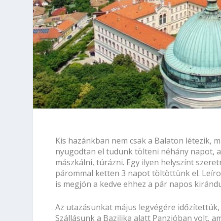
Kis hazánkban nem csak a Balaton létezik, mi
nyugodtan el tudunk tölteni néhány napot, a
mászkálni, túrázni. Egy ilyen helyszínt szer
párommal ketten 3 napot töltöttünk el. Leír
is megjön a kedve ehhez a pár napos kiránd
Az utazásunkat május legvégére időzítettük,
Szállásunk a
Bazilika alatt Panzióban
volt, a