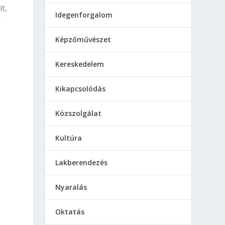
t,
Idegenforgalom
n
Képzőművészet
s
Kereskedelem
Kikapcsolódás
Közszolgálat
Kultúra
Lakberendezés
Nyaralás
Oktatás