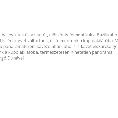
, és letettük az autót, először is felmentünk a Bazilikáho
Ft-ért jegyet váltottunk, és felmentünk a kupolakilátóba. 
a panorámaterem kávézójában, ahol 1-1 kávét elszürcsölge
nk a kupolakilátóba, természetesen hihetetlen panoráma
argó Dunával.