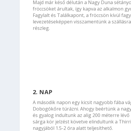
Majd már késő délután a Nagy Duna sétányon
fröccsöket árultak, így kapva az alkalmon g
Fagylalt és Találkapont
, a fröccsön kívül fagy
levezetéseképpen visszamentünk a szállásra, 
részleg.
2. NAP
A második napon egy kicsit nagyobb fába vág
Dobogókőre túrázni. Ahogy beértünk a nagy 
és gyalog indultunk az alig 200 méterre lé
sárga kör jelzést követve elindultunk a Thir
nagyjából 1.5-2 óra alatt teljesíthető.