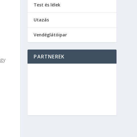
Test és lélek
Utazás
Vendéglátóipar
PARTNEREK
így