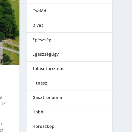
Család
Divat
Egészség
Egészségügy
falusi turizmus
Fitnesz
n
a
Gasztronómia
nak
Hobbi
n.
Horoszkóp
ss