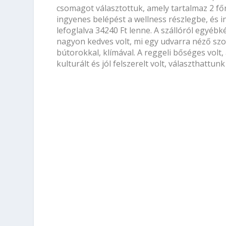
csomagot választottuk, amely tartalmaz 2 főn
ingyenes belépést a wellness részlegbe, és i
lefoglalva 34240 Ft lenne. A szállóról egyéb
nagyon kedves volt, mi egy udvarra néző szob
bútorokkal, klímával. A reggeli bőséges volt,
kulturált és jól felszerelt volt, választhattun