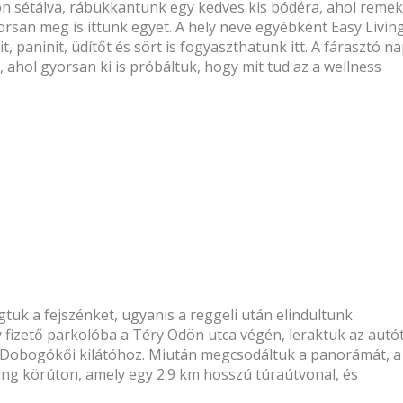
 sétálva, rábukkantunk egy kedves kis bódéra, ahol remek
yorsan meg is ittunk egyet. A hely neve egyébként
Easy Living
it, paninit, üdítőt és sört is fogyaszthatunk itt. A fárasztó n
ahol gyorsan ki is próbáltuk, hogy mit tud az a wellness
tuk a fejszénket, ugyanis a reggeli után elindultunk
fizető parkolóba a Téry Ödön utca végén, leraktuk az autót
vő Dobogókői kilátóhoz. Miután megcsodáltuk a panorámát, a
ring körúton, amely egy 2.9 km hosszú túraútvonal, és