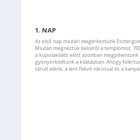
1. NAP
Az első nap miután megérkeztünk Esztergomba
Miután megnéztük belülről a templomot, 700 
a kupolakilátó előtt azonban megpihentünk 
gyönyörködtünk a kilátásban. Ahogy felértü
tárult elénk, a lent fekvő várossal és a kany