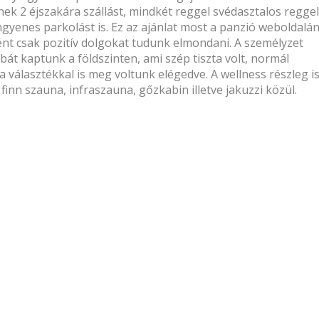
ek 2 éjszakára szállást, mindkét reggel svédasztalos reggeli
ngyenes parkolást is. Ez az ajánlat most a panzió weboldalá
ként csak pozitív dolgokat tudunk elmondani. A személyzet
át kaptunk a földszinten, ami szép tiszta volt, normál
 a választékkal is meg voltunk elégedve. A wellness részleg i
k finn szauna, infraszauna, gőzkabin illetve jakuzzi közül.