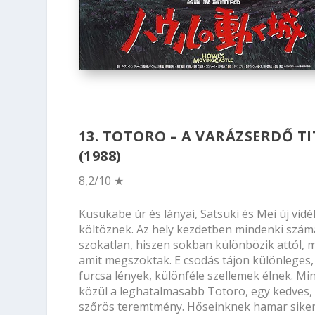
13. TOTORO – A VARÁZSERDŐ T
(1988)
8,2/10 ★
Kusukabe úr és lányai, Satsuki és Mei új vidé
költöznek. Az hely kezdetben mindenki szám
szokatlan, hiszen sokban különbözik attól, 
amit megszoktak. E csodás tájon különleges,
furcsa lények, különféle szellemek élnek. Mi
közül a leghatalmasabb Totoro, egy kedves,
szőrös teremtmény. Hőseinknek hamar siker