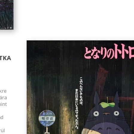
ITKA
kre
ára
mint
nd
ül