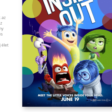
 az
Az
ny
és
 élet