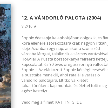
12. A VÁNDORLÓ PALOTA (2004)
8,2/10 ★
Sophie édesapja kalapboltjában dolgozik, és fiat
kora ellenére szórakozásra csak nagyon ritkán 
ideje. Azonban egy nap, amikor a szomszéd
városba látogat, találkozik a sármos varázslóval
Holwllal. A Puszta borszorkánya félreérti kettej
kapcsolatát, és 90 éves öregasszonnyá változta
Sophie-t. Az elátkozott Sophie kétségbeeséséb
a pusztába menekül, ahol rátalál a varázsló
vándorló palotájára. Eltitkolva kilétét
takaírtónőként kap munkát, és élettel tölti meg
egész kastélyt.
Vedd meg a filmet:
KATTINTS IDE