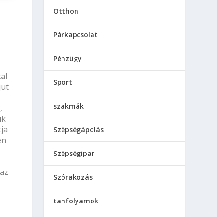
Otthon
Párkapcsolat
Pénzügy
al
Sport
jut
szakmák
,
ük
tja
Szépségápolás
en
Szépségipar
 az
Szórakozás
tanfolyamok