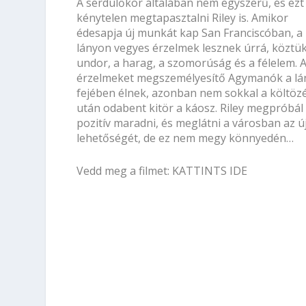
A serdülőkor általában nem egyszerű, és ezt
kénytelen megtapasztalni Riley is. Amikor
édesapja új munkát kap San Franciscóban, a
lányon vegyes érzelmek lesznek úrrá, köztük
undor, a harag, a szomorúság és a félelem. 
érzelmeket megszemélyesítő Agymanók a lá
fejében élnek, azonban nem sokkal a költöz
után odabent kitör a káosz. Riley megpróbál
pozitív maradni, és meglátni a városban az új
lehetőségét, de ez nem megy könnyedén…
Vedd meg a filmet:
KATTINTS IDE