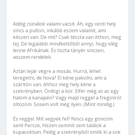
Addig csinálok valami vacsit. Áh, egy centi hely
sincs a pulton, inkább eszem valamit, ami
készen van. De mit? Csak tészta van itthon, meg
tej. De legalább mindkettőből annyi, hogy elég
lenne Afrikának. És tiszta tányér sincsen,
asszem rendelek.
Aztán lejár végre a mosás. Hurrá, lehet
teregetni, de hova? El kéne pakolni, ami a
szárítón van. Ahhoz meg hely kéne a
szekrényben. Ördögi a kör. Elfér még az az egy
halom a kanapén? Vagy majd reggel a fregoliról
öltözöm. Sosem volt még ilyen. (Mint mindig.)
És reggel. Mit vegyek fel? Nincs egy göncöm
sem! Persze, hiszen semmit sem találok a
kupacokban. Pedig a szekrényből ömlik ki a sok