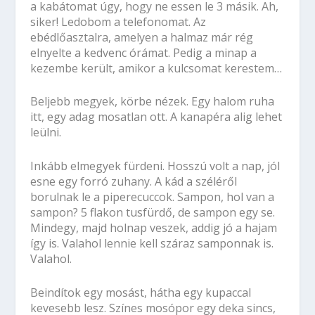
a kabátomat úgy, hogy ne essen le 3 másik. Ah,
siker! Ledobom a telefonomat. Az
ebédlőasztalra, amelyen a halmaz már rég
elnyelte a kedvenc órámat. Pedig a minap a
kezembe került, amikor a kulcsomat kerestem…
Beljebb megyek, körbe nézek. Egy halom ruha
itt, egy adag mosatlan ott. A kanapéra alig lehet
leülni.
Inkább elmegyek fürdeni. Hosszú volt a nap, jól
esne egy forró zuhany. A kád a széléről
borulnak le a piperecuccok. Sampon, hol van a
sampon? 5 flakon tusfürdő, de sampon egy se.
Mindegy, majd holnap veszek, addig jó a hajam
így is. Valahol lennie kell száraz samponnak is.
Valahol.
Beindítok egy mosást, hátha egy kupaccal
kevesebb lesz. Színes mosópor egy deka sincs,