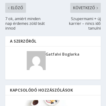
ELŐZŐ
KÖVETKEZŐ
7 ok, amiért minden
Szupermami + új
nap érdemes zöld teát
karrier – nincs idő
innod
tanulni
A SZERZŐRŐL
Gatfalvi Boglarka
KAPCSOLÓDÓ HOZZÁSZÓLÁSOK