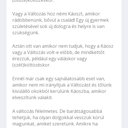
(össze)költözéskor.
Vagy a Változás hoz némi Káoszt, amikor
rádöbbenünk, bővül a család! Egy új gyermek
születésével sok új dologra és helyre is van
szükségünk.
Aztán ott van amikor nem tudjuk, hogy a Káosz
vagy a Változás volt-e előbb, de mindkettőt
érezzük, például egy váláskor vagy
(szét)költözéskor.
Ennél már csak egy sajnálatosabb eset van,
amikor nem mi irányítjuk a Változást és tőlünk
kívülálló okokból kerülünk Káoszba, amikor
elveszítünk valakit.
A változás félelmetes. De barátságosabbá
tehetjük, ha olyan dolgokkal vesszük körül
magunkat, amiket szeretünk. Amikre ha