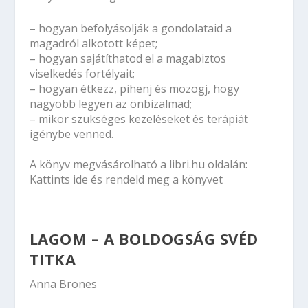
– hogyan befolyásolják a gondolataid a
magadról alkotott képet;
– hogyan sajátíthatod el a magabiztos
viselkedés fortélyait;
– hogyan étkezz, pihenj és mozogj, hogy
nagyobb legyen az önbizalmad;
– mikor szükséges kezeléseket és terápiát
igénybe venned.
A könyv megvásárolható a
libri.hu oldalán:
Kattints ide és rendeld meg a könyvet
LAGOM – A BOLDOGSÁG SVÉD
TITKA
Anna Brones