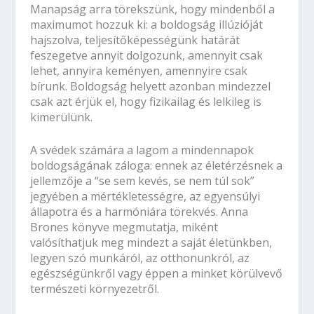
Manapság arra törekszünk, hogy mindenből a
maximumot hozzuk ki: a boldogság illúzióját
hajszolva, teljesítőképességünk határát
feszegetve annyit dolgozunk, amennyit csak
lehet, annyira keményen, amennyire csak
bírunk. Boldogság helyett azonban mindezzel
csak azt érjük el, hogy fizikailag és lelkileg is
kimerülünk.
A svédek számára a lagom a mindennapok
boldogságának záloga: ennek az életérzésnek a
jellemzője a “se sem kevés, se nem túl sok”
jegyében a mértékletességre, az egyensúlyi
állapotra és a harmóniára törekvés. Anna
Brones könyve megmutatja, miként
valósíthatjuk meg mindezt a saját életünkben,
legyen szó munkáról, az otthonunkról, az
egészségünkről vagy éppen a minket körülvevő
természeti környezetről.