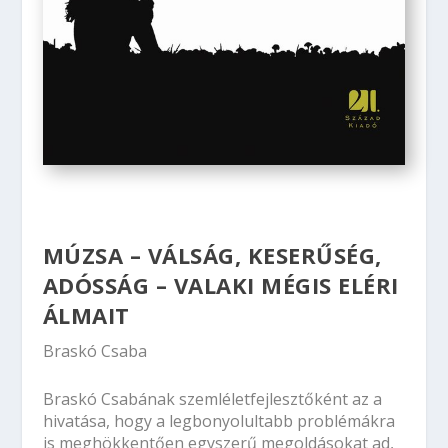
MÚZSA – VÁLSÁG, KESERŰSÉG,
ADÓSSÁG – VALAKI MÉGIS ELÉRI
ÁLMAIT
Braskó Csaba
Braskó Csabának szemléletfejlesztőként az a
hivatása, hogy a legbonyolultabb problémákra
is meghökkentően egyszerű megoldásokat ad,