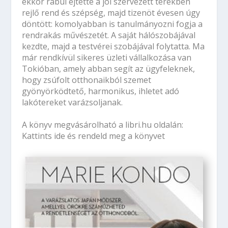
ekkor rabul ejtette a jól szervezett terekben
rejlő rend és szépség, majd tizenöt évesen úgy
döntött: komolyabban is tanulmányozni fogja a
rendrakás művészetét. A saját hálószobájával
kezdte, majd a testvérei szobájával folytatta. Ma
már rendkívül sikeres üzleti vállalkozása van
Tokióban, amely abban segít az ügyfeleknek,
hogy zsúfolt otthonaikból szemet
gyönyörködtető, harmonikus, ihletet adó
lakótereket varázsoljanak.
A könyv megvásárolható a
libri.hu oldalán:
Kattints ide és rendeld meg a könyvet