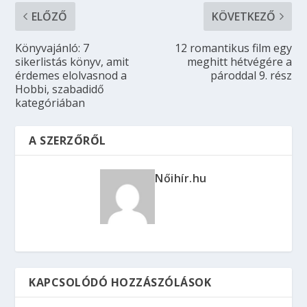
ELŐZŐ
KÖVETKEZŐ
Könyvajánló: 7
12 romantikus film egy
sikerlistás könyv, amit
meghitt hétvégére a
érdemes elolvasnod a
pároddal 9. rész
Hobbi, szabadidő
kategóriában
A SZERZŐRŐL
Nőihír.hu
KAPCSOLÓDÓ HOZZÁSZÓLÁSOK