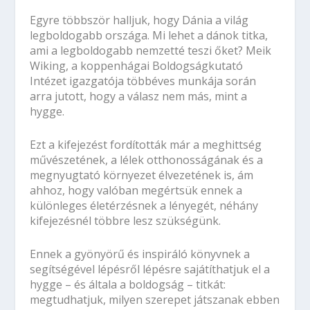
Egyre többször halljuk, hogy Dánia a világ
legboldogabb országa. Mi lehet a dánok titka,
ami a legboldogabb nemzetté teszi őket? Meik
Wiking, a koppenhágai Boldogságkutató
Intézet igazgatója többéves munkája során
arra jutott, hogy a válasz nem más, mint a
hygge.
Ezt a kifejezést fordították már a meghittség
művészetének, a lélek otthonosságának és a
megnyugtató környezet élvezetének is, ám
ahhoz, hogy valóban megértsük ennek a
különleges életérzésnek a lényegét, néhány
kifejezésnél többre lesz szükségünk.
Ennek a gyönyörű és inspiráló könyvnek a
segítségével lépésről lépésre sajátíthatjuk el a
hygge – és általa a boldogság – titkát:
megtudhatjuk, milyen szerepet játszanak ebben