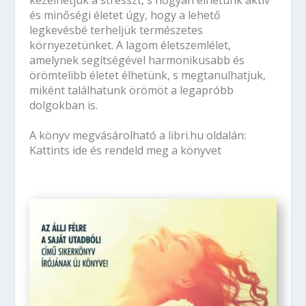
kezelhetjük a stresszt, s hogyan élhetünk aktív
és minőségi életet úgy, hogy a lehető
legkevésbé terheljük természetes
környezetünket. A lagom életszemlélet,
amelynek segítségével harmonikusabb és
örömtelibb életet élhetünk, s megtanulhatjuk,
miként találhatunk örömöt a legapróbb
dolgokban is.
A könyv megvásárolható a
libri.hu oldalán:
Kattints ide és rendeld meg a könyvet