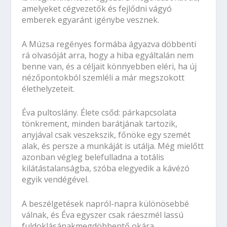
amelyeket cégvezetők és fejlődni vágyó
emberek egyaránt igénybe vesznek.
A Múzsa regényes formába ágyazva döbbenti
rá olvasóját arra, hogy a hiba egyáltalán nem
benne van, és a céljait könnyebben eléri, ha új
nézőpontokból szemléli a már megszokott
élethelyzeteit.
Éva pultoslány. Élete csőd: párkapcsolata
tönkrement, minden barátjának tartozik,
anyjával csak veszekszik, főnöke egy szemét
alak, és persze a munkáját is utálja. Még mielőtt
azonban végleg belefulladna a totális
kilátástalanságba, szóba elegyedik a kávézó
egyik vendégével.
A beszélgetések napról-napra különösebbé
válnak, és Éva egyszer csak ráeszmél lassú
fuldoklásánakmegdöbbentő okára…