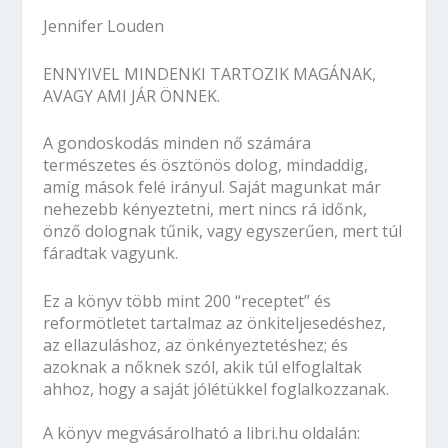
Jennifer Louden
ENNYIVEL MINDENKI TARTOZIK MAGÁNAK,
AVAGY AMI JÁR ÖNNEK.
A gondoskodás minden nő számára
természetes és ösztönös dolog, mindaddig,
amíg mások felé irányul. Saját magunkat már
nehezebb kényeztetni, mert nincs rá időnk,
önző dolognak tűnik, vagy egyszerűen, mert túl
fáradtak vagyunk.
Ez a könyv több mint 200 “receptet” és
reformötletet tartalmaz az önkiteljesedéshez,
az ellazuláshoz, az önkényeztetéshez; és
azoknak a nőknek szól, akik túl elfoglaltak
ahhoz, hogy a saját jólétükkel foglalkozzanak.
A könyv megvásárolható a
libri.hu oldalán: