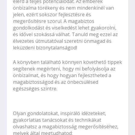
elérd a teljes potenciálodat. Az emberek
önbizalma törékeny és nem mindenkinél van
jelen, ezért sokszor fejlesztésre és
megerősítésre szorul. A magabiztos
gondolkodást és viselkedést lehet gyakorolni,
és idővel szokássá válhat. Tanuld meg ezzel az
élvezetes útmutatóval szeretni önmagad és
leküzdeni bizonytalanságod!
A könyvben található könnyen követhető tippek
segítenek megérteni, hogy mi befolyásolja az
önbizalmat, és hogy hogyan fejlesztheted a
magabiztosságod és az önbecsülésed
egészséges szintre.
Olyan gondolatokat, inspiráló idézeteket,
gyakorlatias tanácsokat és technikákat
olvashatsz a magabiztosság megerősítéséhez,
melyek által megtudhatod: