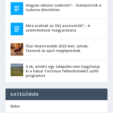
Hogyan válassz szakmát? – Szempontok a
tudatos döntéshez
Mire utalnak az OKJ azonosítók? – A
számrendszer magyarázata
Őszi divattrendek 2025-ben: színek,
fazonok és apró meglepetések
5 ok, amiért egy település nem hagyhatja
ki a Falusi Turizmus fellendítéséért szóló
programot
KATEGÓRIÁK
Baba