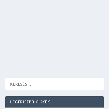
A FISH & CHIPS LONDONBAN AZ IGAZI – ÍGY
JUTHATSZ HOZZÁ PÁR ÓRÁN BELÜL!
Kikapcsolódás
,
Kultúra
,
Szórakozás
,
Utazás
London bármikor jó ötlet, hiszen a Towertől a
Shakespeare’s Globe színházon át a Harry
Potter forgatási helyszíneit felvonultató
stúdióig számtalan látványosság teszi
izgalmassá a várost.
OLVASS TOVÁBB
LEGFRISEBB CIKKEK