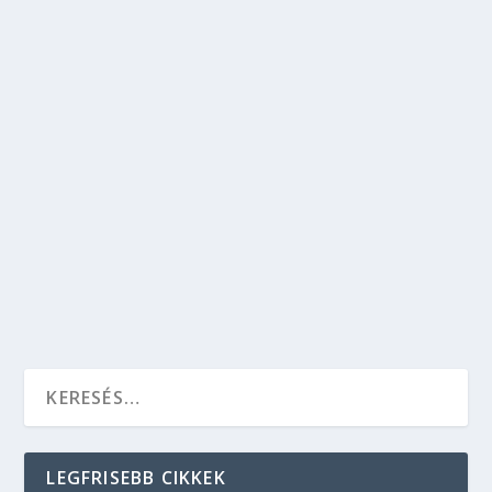
19 BALATON KÖRNYÉKI ÉTTEREM, AMIT
ÉRDEMES KIPRÓBÁLNI
Egészség
,
Gasztronómia
,
Kikapcsolódás
,
Szórakozás
,
Test és
lélek
Balatonnál nyaralsz a családdal vagy a pároddal,
de nem tudod, hogy hol ebédeljetek a pihenés
alatt? Nézd meg ezt a válogatott listát a balatoni
éttermekről és biztosan találsz egy kedvetekre
való helyet.
OLVASS TOVÁBB
LEGFRISEBB CIKKEK