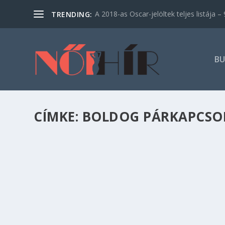
A 2018-as Oscar-jelöltek teljes listája – 9
TRENDING:
BU
CÍMKE:
BOLDOG PÁRKAPCSO
A TARTÓS PÁRKAPCSOLAT 7 TITKA
Család
,
Párkapcsolat
Vajon mi a hosszú, boldog párkapcsolat titka?
míg mások egy életet élnek le együtt? Mit tehe
próbáját? …