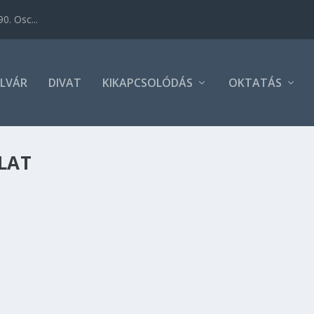
0. Osc...
LVÁR
DIVAT
KIKAPCSOLÓDÁS
OKTATÁS
LAT
 Miért van, hogy egyes házasságok néhány hét után megrom
tünk annak érdekében, hogy párkapcsolatunk kiállja az idők