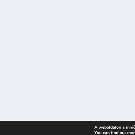
A weboldalon a minő
Tervezte:
| Üzemeltető:
You can find out mor
Elegant Themes
WordPress