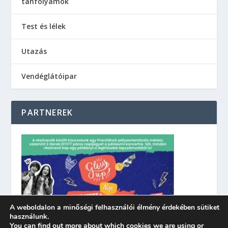
tanfolyamok
Test és lélek
Utazás
Vendéglátóipar
PARTNEREK
A weboldalon a minőségi felhasználói élmény érdekében sütiket
használunk.
You can find out more about which cookies we are using or