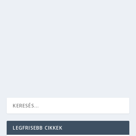
ÓRIÁSKERÉK BUDAPESTEN – A BUDAPEST
EYE
Kikapcsolódás
,
Szórakozás
Az óriáskerékről a város összes nevezetessége
látható, dunai hajóktól a Budai Váron át
egészen a pesti templomtornyok sokaságáig.
Vedd meg a jegyet most.
OLVASS TOVÁBB
LEGFRISEBB CIKKEK