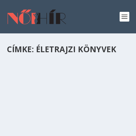
CÍMKE:
ÉLETRAJZI KÖNYVEK
KÖNYVAJÁNLÓ: 13 ÉLETRAJZI KÖNYV, AMIT
ÉRDEMES ELOLVASNOD
Hobbi
,
Kikapcsolódás
,
Szórakozás
Érdekel a hírességek élete és szeretnéd többet
megtudni róluk? Sikeres szeretnél lenni és
kíváncsi...
OLVASS TOVÁBB