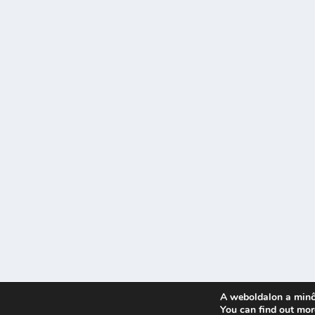
A weboldalon a minő
Tervezte:
| Üzemeltető:
You can find out mor
Elegant Themes
WordPress