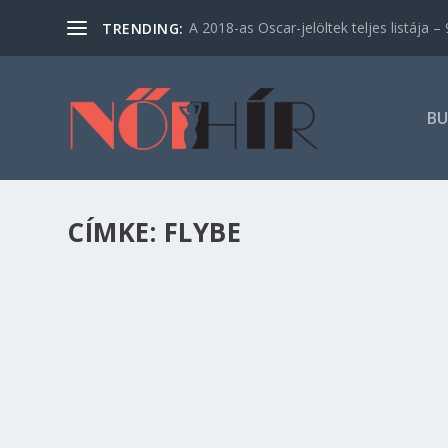
A 2018-as Oscar-jelöltek teljes listája – 9
TRENDING:
BU
CÍMKE:
FLYBE