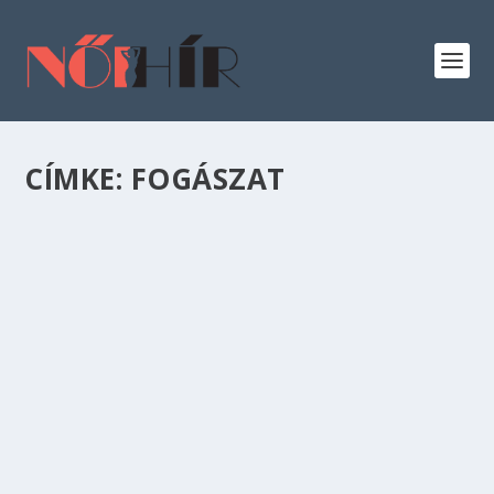
CÍMKE:
FOGÁSZAT
HOGYAN KERESS SOK PÉNZT AZ
EGÉSZSÉGÜGYBEN?
Egészségügy
,
Oktatás
Sokszor elhangzik a médiában, hogy az
egészségügyi dolgozóknak drámaian alacsony a
fizetésük, nem éri meg az egészségügyben
elhelyezkedni.
OLVASS TOVÁBB