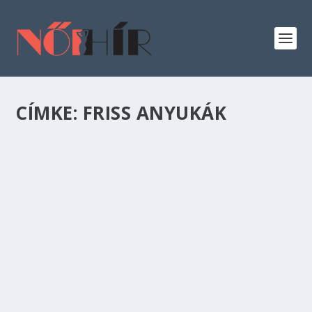
CÍMKE:
FRISS ANYUKÁK
9 FACEBOOK CSOPORT, AMIHEZ ÉRDEMES
CSATLAKOZNI FRISS ANYUKÁKNAK
Baba
,
Család
9 tipp, hogy újdonsült anyaként melyik
Facebook csoportokhoz érdemes csatlakozni.
Legyen szó szoptatásról, hozzátáplálásról,
altatásról vagy babahordozásról.