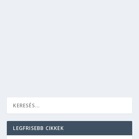
VI. DISZNÓTOROS KOLBÁSZFESZTIVÁL
BUDAPESTEN: 2019.10.11-13.
Egészség
,
Gasztronómia
,
Kikapcsolódás
,
Szórakozás
,
Test és
lélek
2019. október 11-13-ig kerül megrendezésre
hatodik alkalommal a budapesti
kolbászfesztivál, a Magyar Vasúttörténeti
Parkban. Gyere el a családdal.
OLVASS TOVÁBB
LEGFRISEBB CIKKEK