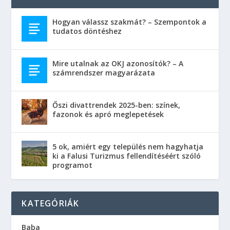
Hogyan válassz szakmát? – Szempontok a
tudatos döntéshez
Mire utalnak az OKJ azonosítók? – A
számrendszer magyarázata
Őszi divattrendek 2025-ben: színek,
fazonok és apró meglepetések
5 ok, amiért egy település nem hagyhatja
ki a Falusi Turizmus fellendítéséért szóló
programot
KATEGÓRIÁK
Baba