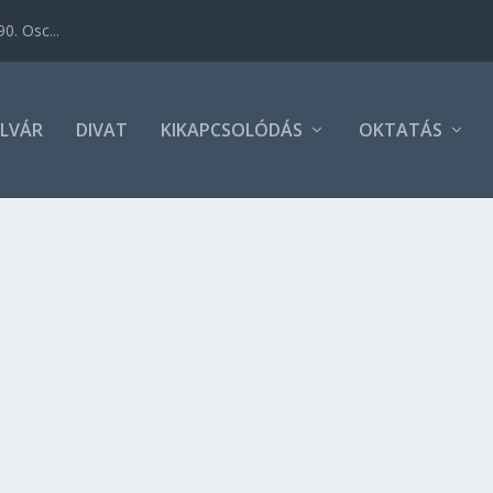
0. Osc...
LVÁR
DIVAT
KIKAPCSOLÓDÁS
OKTATÁS
SZIN!
ével igyekszik szebbé tenni hideg napokat: augusztus 23-26.
na, az Enter Shikari és Naugthy Boy is, a legnagyobb hazai