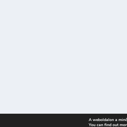
A weboldalon a minő
Tervezte:
| Üzemeltető:
You can find out mor
Elegant Themes
WordPress