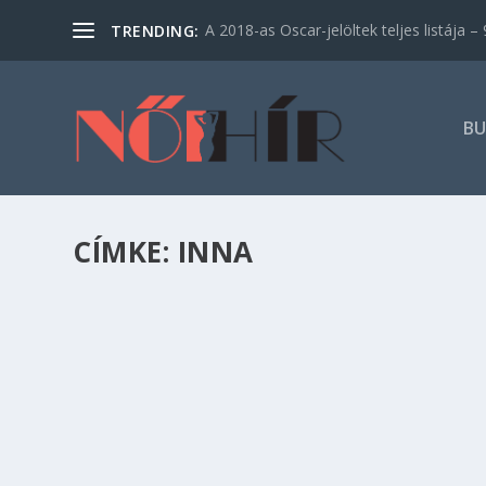
A 2018-as Oscar-jelöltek teljes listája – 9
TRENDING:
BU
CÍMKE:
INNA
SZIN 2017: VILÁGSZTÁROKKAL FORRÓSÍT A 
Kikapcsolódás
,
Szórakozás
A Szegedi Ifjúsági Napok új fellépők bejelentés
között ugyanis a „napfény városában” játszik In
fellépők mellett.