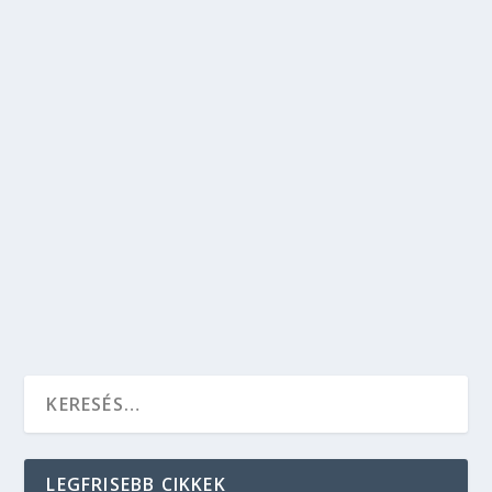
ÍGY SZEREZHETSZ MUNKÁT SZABADÚSZÓ
WEBFEJLESZTŐKÉNT
Hobbi
,
Kikapcsolódás
Szinte említeni sem kell, hogy egy szuper
portfolió összeállítása a legjobb módja annak,
hogy egy webfejlesztő bemutassa a szakmai
tudását. Ha valaki azt akarja, hogy komolyan
vegyék, mint szabadúszót, a következőkre lesz
szüksége…
OLVASS TOVÁBB
LEGFRISEBB CIKKEK