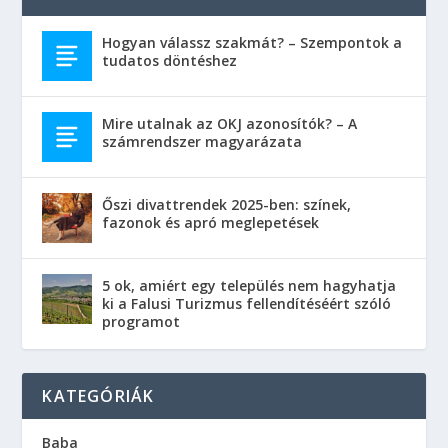
Hogyan válassz szakmát? – Szempontok a
tudatos döntéshez
Mire utalnak az OKJ azonosítók? – A
számrendszer magyarázata
Őszi divattrendek 2025-ben: színek,
fazonok és apró meglepetések
5 ok, amiért egy település nem hagyhatja
ki a Falusi Turizmus fellendítéséért szóló
programot
KATEGÓRIÁK
Baba