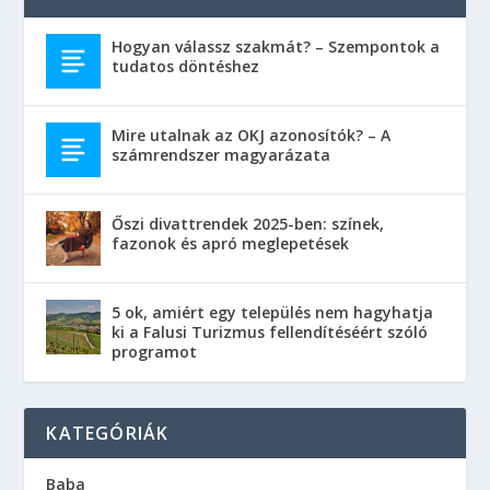
Hogyan válassz szakmát? – Szempontok a
tudatos döntéshez
Mire utalnak az OKJ azonosítók? – A
számrendszer magyarázata
Őszi divattrendek 2025-ben: színek,
fazonok és apró meglepetések
5 ok, amiért egy település nem hagyhatja
ki a Falusi Turizmus fellendítéséért szóló
programot
KATEGÓRIÁK
Baba