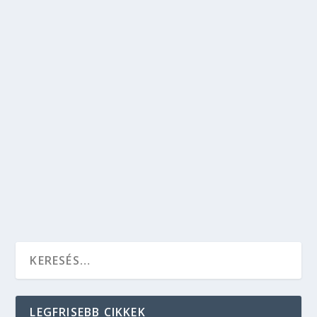
KIVÉTELT TESZ BUDAPESTTEL JOSÉ
CARRERAS
Kikapcsolódás
,
Kultúra
,
Szórakozás
A világ egyik leghíresebb tenorja tavaly
bejelentette, hogy nem turnézik többet. José
Carreras azonban idén decemberben fellép a
Papp László Budapest Sportarénában, egy
kivételes gálakoncert keretein belül. Kattints ide
és olvasd el a részleteket.
OLVASS TOVÁBB
LEGFRISEBB CIKKEK