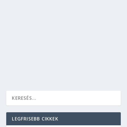
„A FEHÉRNEMŰ, AMI A LEGKÖZELEBB ÁLL
HOZZÁNK…”
Divat
,
Párkapcsolat
,
Szépségápolás
SCHIESSER – Természetesség, Korszellem, 1875
óta Talán sokaknak ismerősen hangzik a
SCHIESSER márka neve, hiszen egy időben,
hazánkban is elérhető volt ez a különleges
német fehérnemű.
OLVASS TOVÁBB
LEGFRISEBB CIKKEK