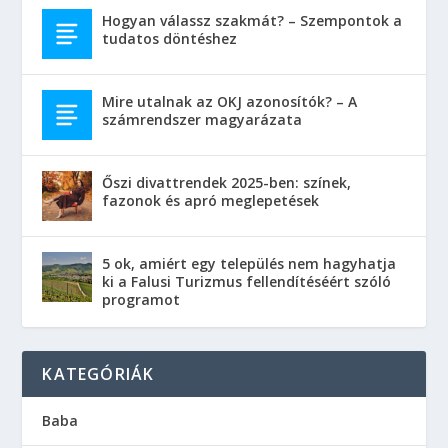
Hogyan válassz szakmát? – Szempontok a
tudatos döntéshez
Mire utalnak az OKJ azonosítók? – A
számrendszer magyarázata
Őszi divattrendek 2025-ben: színek,
fazonok és apró meglepetések
5 ok, amiért egy település nem hagyhatja
ki a Falusi Turizmus fellendítéséért szóló
programot
KATEGÓRIÁK
Baba