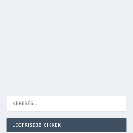
MELYIK ADVENTI VÁSÁRT VÁLASSZUK 2019-
BEN?
Kikapcsolódás
,
Kultúra
,
Szórakozás
,
Utazás
Mindig Bécsbe utaztok ki karácsonyi vásárra, de
megnéznétek már mást is? Vagy pont a vásárok
száma tetszik, ezért újra irány Bécs? Nézd meg,
hogy mi miket ajánlunk.
OLVASS TOVÁBB
LEGFRISEBB CIKKEK