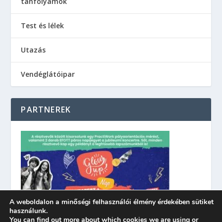
tanfolyamok
Test és lélek
Utazás
Vendéglátóipar
PARTNEREK
A weboldalon a minőségi felhasználói élmény érdekében sütiket
használunk.
You can find out more about which cookies we are using or