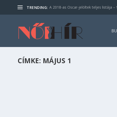
A 2018-as Oscar-jelöltek teljes listája – 9
TRENDING:
BU
CÍMKE:
MÁJUS 1
6 TIPP, HOGY HOL MAJÁLISOZZUNK
Kikapcsolódás
,
Szórakozás
,
Utazás
Nem sokára itt van május elseje, ami szerencsére
amit kikapcsolódással tölthetünk. Ha idén valam
ajánlunk neked néhány programot, ami elnyerhet