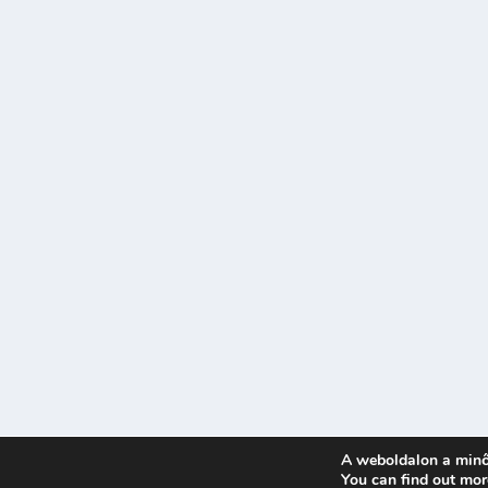
A weboldalon a minő
Tervezte:
| Üzemeltető:
You can find out mor
Elegant Themes
WordPress