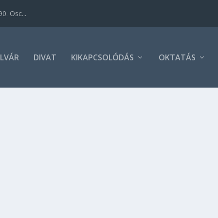
0. Osc...
LVÁR
DIVAT
KIKAPCSOLÓDÁS
OKTATÁS
 idén hétfőre esik, így előttünk áll egy újabb hosszú hétvé
i új élményre szeretnél szert tenni egy új városban, akkor 
i a tetszésedet.