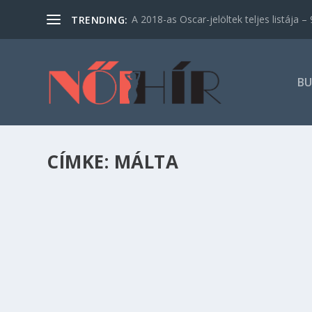
A 2018-as Oscar-jelöltek teljes listája – 9
TRENDING:
BU
CÍMKE:
MÁLTA
HOVA MENEKÜLJÜNK A HIDEG ELŐL? – 5 G
Kikapcsolódás
,
Utazás
Bár még éppen csak elkezdődött a tél, és még a
most epekedve várják a meleg hónapokat. Ha oly
hétköznapokból, megmutatjuk, hova érdemes u