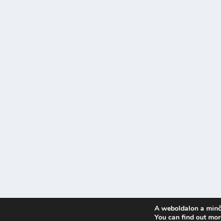
A weboldalon a minő
Tervezte:
| Üzemeltető:
You can find out mor
Elegant Themes
WordPress