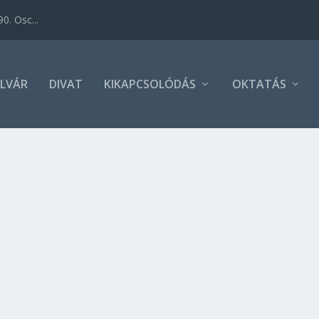
0. Osc...
LVÁR
DIVAT
KIKAPCSOLÓDÁS
OKTATÁS
YÖNYÖRŰ NAPOS ÚTI CÉL
z igazán nagy hideg sem érkezett meg, a nyár szerelmesei 
an szerencsés, és megteheti, hogy kiszakadjon a hideg, ny
taznia.