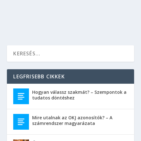
mindketten elindulunk egy beteg állapot felé.
OLVASS TOVÁBB
LEGFRISEBB CIKKEK
Hogyan válassz szakmát? – Szempontok a
tudatos döntéshez
Mire utalnak az OKJ azonosítók? – A
számrendszer magyarázata