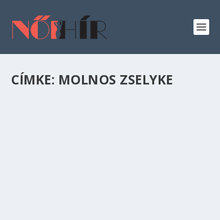
CÍMKE:
MOLNOS ZSELYKE
KÖNYVAJÁNLÓ: MOLNOS ZSELYKE:
ÖKOPSZICHOLÓGIA – ALAPKÖNYV
Kikapcsolódás
,
Kultúra
,
Test és lélek
Egyéni jóllétünk és bolygónk állapota
kölcsönösen hat egymásra. Ha mi jól vagyunk –
ő is, és fordítva. Ha megszakad köztünk a
kapcsolódás, nem figyelünk és reagálunk
egymás jelzéseire, elidegenedünk, végül pedig