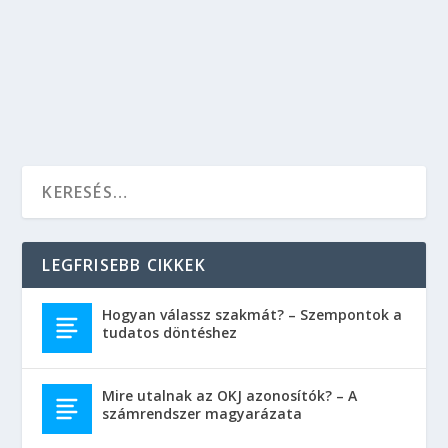
ajánljuk, akiket érdekel a képzőművészet,
ugyanakkor a kereskedelem sem áll távol tőlük.
OLVASS TOVÁBB
LEGFRISEBB CIKKEK
Hogyan válassz szakmát? – Szempontok a
tudatos döntéshez
Mire utalnak az OKJ azonosítók? – A
számrendszer magyarázata