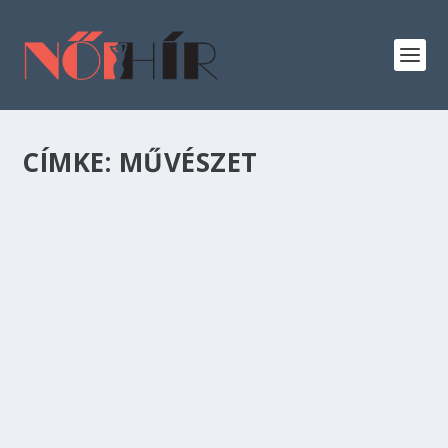
CÍMKE:
MŰVÉSZET
A LEGJOBBAN FIZETETT MŰVÉSZETTEL
KAPCSOLATOS SZAKMÁK
Képzőművészet
,
Oktatás
Sokakat elriaszt a művészeti pályáktól az
alacsony fizetés. Éppen ezért az alábbiakban
összeszedtük azokat a művészetekkel
kapcsolatos szakmákat, melyekkel valóban jól
lehet keresni. Becsüs A becsüs szakmát azoknak