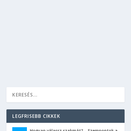
A NŐI FŐHŐSSEL FORGATOTT OSCAR-
JELÖLT FILMEK JÖVEDELMEZŐBBEK
Bulvár
,
Kikapcsolódás
,
Szórakozás
A női főhőssel forgatott Oscar-jelölt filmek
nagyobb bevételt hoznak a mozikban, mint a
férfi főhőssel készült produkciók – állapította
meg a BBC csütörtökön közzétett elemzése.
OLVASS TOVÁBB
LEGFRISEBB CIKKEK
Hogyan válassz szakmát? – Szempontok a