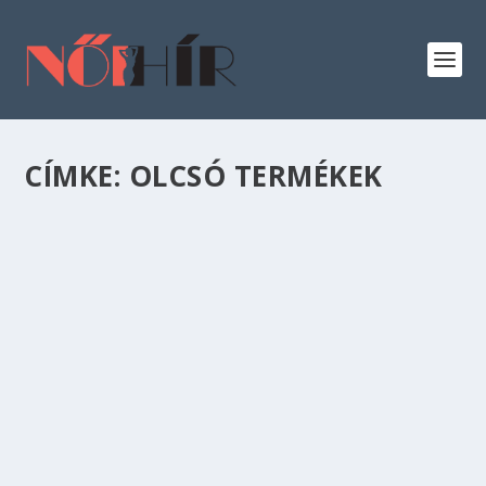
CÍMKE:
OLCSÓ TERMÉKEK
HASZNOS ÉS OLCSÓ KONYHAI ESZKÖZÖK,
AMIT ÉRDEMES MEGRENDELNI AZ EBAY-RŐL
Lakberendezés
,
Otthon
Szereted az egyedi lakberendezési tárgyakat és
konyhai eszközöket? Regisztrálj az ebay-re és
vásárold meg mindegyiket, kevesebb, mint 250
Ft-ért.