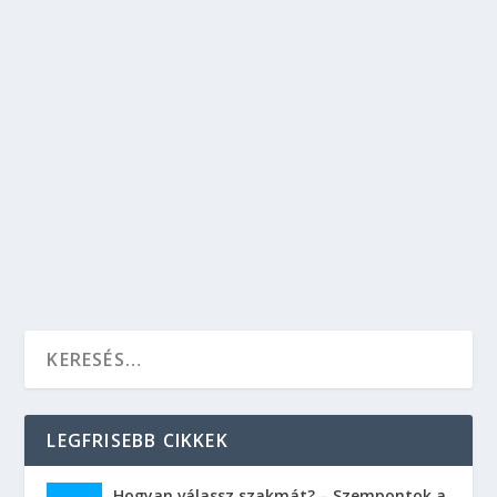
SALOME OPERABEMUTATÓ A
MARGITSZIGETI SZABADTÉRI SZÍNPADON
Kikapcsolódás
,
Kultúra
,
Szórakozás
A Salome premier 2018. június 22-én és 24-én
lesz látható a Margitszigeti Szabadtéri
Színpadon. Jegyek már kaphatók a Szabad Tér
Színház honlapján.
OLVASS TOVÁBB
LEGFRISEBB CIKKEK
Hogyan válassz szakmát? – Szempontok a