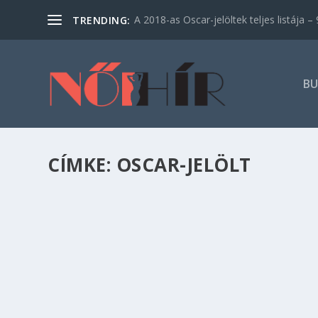
A 2018-as Oscar-jelöltek teljes listája – 9
TRENDING:
BU
CÍMKE:
OSCAR-JELÖLT