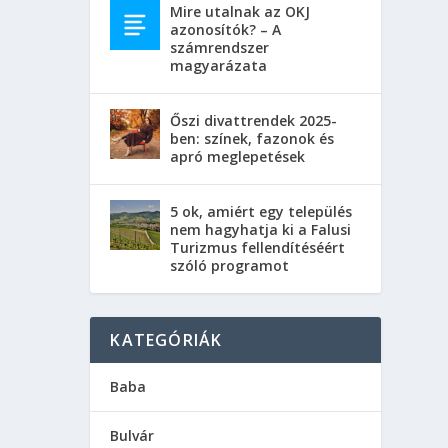
Mire utalnak az OKJ
azonosítók? – A
számrendszer
magyarázata
Őszi divattrendek 2025-
ben: színek, fazonok és
apró meglepetések
5 ok, amiért egy település
nem hagyhatja ki a Falusi
Turizmus fellendítéséért
szóló programot
KATEGÓRIÁK
Baba
ült
Bulvár