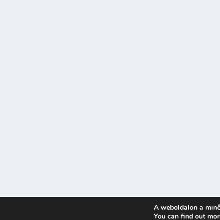
A weboldalon a minő
Tervezte:
| Üzemeltető:
You can find out mor
Elegant Themes
WordPress