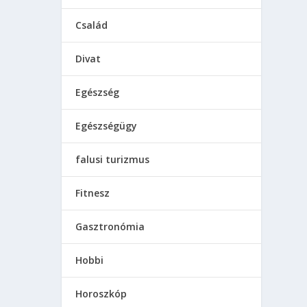
venc
k be,
Család
Divat
Egészség
Egészségügy
falusi turizmus
Fitnesz
Gasztronómia
Hobbi
Horoszkóp