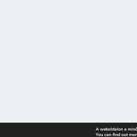
A weboldalon a minő
Tervezte:
| Üzemeltető:
You can find out mor
Elegant Themes
WordPress