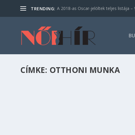
A 2018-as Oscar-jelöltek teljes listája – 9
TRENDING:
BU
CÍMKE:
OTTHONI MUNKA