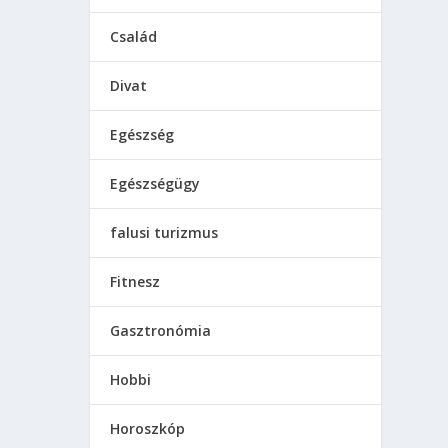
venc
k be,
Család
Divat
Egészség
Egészségügy
falusi turizmus
Fitnesz
Gasztronómia
Hobbi
Horoszkóp