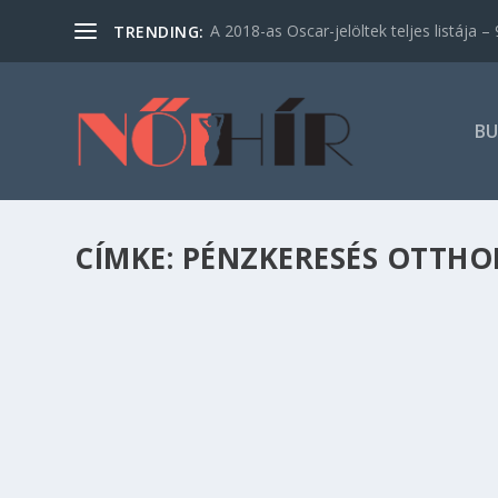
A 2018-as Oscar-jelöltek teljes listája – 9
TRENDING:
BU
CÍMKE:
PÉNZKERESÉS OTTH