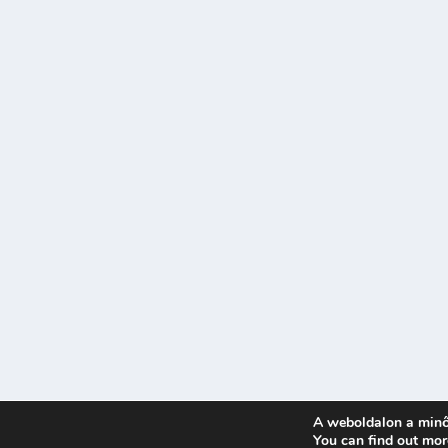
A weboldalon a minő
Tervezte:
| Üzemeltető:
You can find out mor
Elegant Themes
WordPress