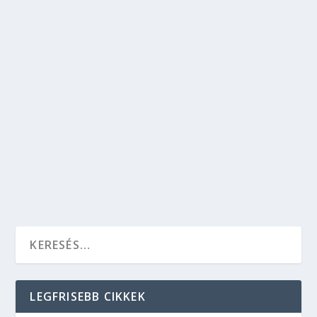
KÖNYVAJÁNLÓ: 7 SIKERLISTÁS KÖNYV,
AMIT ÉRDEMES ELOLVASNOD A
GASZTRONÓMIA KATEGÓRIÁBAN
Egészség
,
Gasztronómia
,
Kikapcsolódás
,
Test és lélek
Ha szeretnél a lehető legegészségesebben
étkezni vagy a legfinomabb ételeket kipróbálni,
akkor válogass a sikerlistás könyvek közül és
olvasd el a recepteket.
OLVASS TOVÁBB
LEGFRISEBB CIKKEK