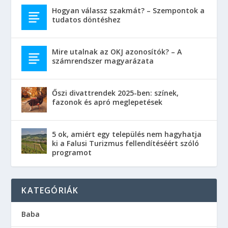
Hogyan válassz szakmát? – Szempontok a
tudatos döntéshez
Mire utalnak az OKJ azonosítók? – A
számrendszer magyarázata
Őszi divattrendek 2025-ben: színek,
fazonok és apró meglepetések
5 ok, amiért egy település nem hagyhatja
ki a Falusi Turizmus fellendítéséért szóló
programot
KATEGÓRIÁK
Baba