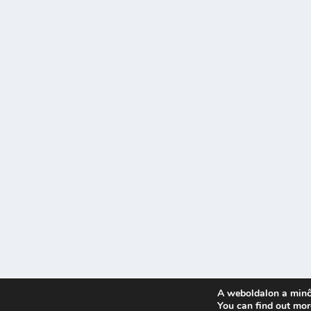
A weboldalon a minő
Tervezte:
| Üzemeltető:
You can find out mor
Elegant Themes
WordPress