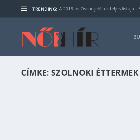
A 2018-as Oscar-jelöltek teljes listája – 9
TRENDING:
BU
CÍMKE:
SZOLNOKI ÉTTERMEK