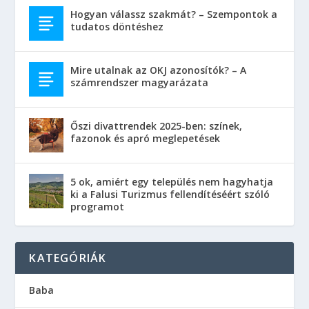
Hogyan válassz szakmát? – Szempontok a
tudatos döntéshez
Mire utalnak az OKJ azonosítók? – A
számrendszer magyarázata
Őszi divattrendek 2025-ben: színek,
fazonok és apró meglepetések
5 ok, amiért egy település nem hagyhatja
ki a Falusi Turizmus fellendítéséért szóló
programot
KATEGÓRIÁK
Baba