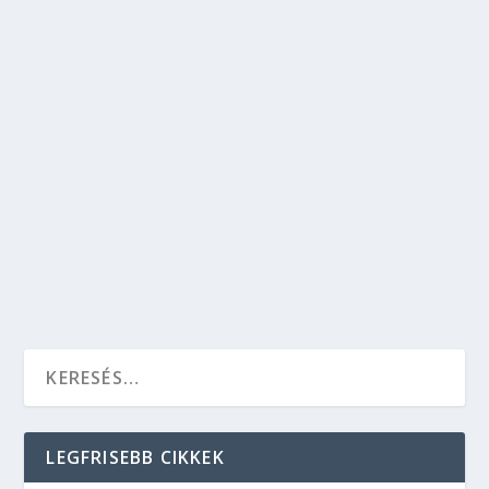
MOLNÁR ANDI NEHÉZ SORSÚ GYEREKEKKEL
KÉSZÜL AZ ÜNNEPEKRE
Bulvár
Molnár Andrea a Szombat Esti Láz című műsor
egyik győztes táncművésze, a napokban
ünnepli a 33. születésnapját, mely alkalomból
arra gondolt, hogy ezúttal inkább ő kedveskedik
meglepetéssel másoknak.
OLVASS TOVÁBB
LEGFRISEBB CIKKEK