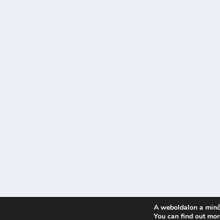
A weboldalon a minő
Tervezte:
| Üzemeltető:
You can find out mor
Elegant Themes
WordPress