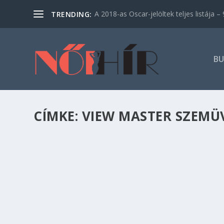
A 2018-as Oscar-jelöltek teljes listája – 9
TRENDING:
BU
CÍMKE:
VIEW MASTER SZEMÜ
VR SZEMÜVEG GYEREKEKNEK, AMI TANÍT?
Család
,
Kikapcsolódás
,
Oktatás
,
Szórakozás
Idén júliusban kerül a hazai polcokra a Mattel
amellett, hogy ellenőrzött és biztonságos tart
virtuális világba és hasznos információkkal tanítj