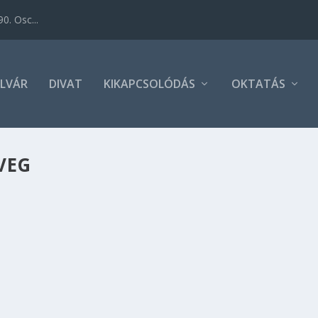
0. Osc...
LVÁR
DIVAT
KIKAPCSOLÓDÁS
OKTATÁS
VEG
 játékgyártó gyerekeknek szánt VR szemüvege, a View-Master
almakat használ, szórakoztató módon vezeti be a gyerekeket
a is őket.