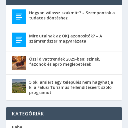
Hogyan válassz szakmát? – Szempontok a
tudatos döntéshez
Mire utalnak az OKJ azonosítók? – A
számrendszer magyarázata
Őszi divattrendek 2025-ben: színek,
fazonok és apró meglepetések
5 ok, amiért egy település nem hagyhatja
ki a Falusi Turizmus fellendítéséért szóló
programot
KATEGÓRIÁK
Baba