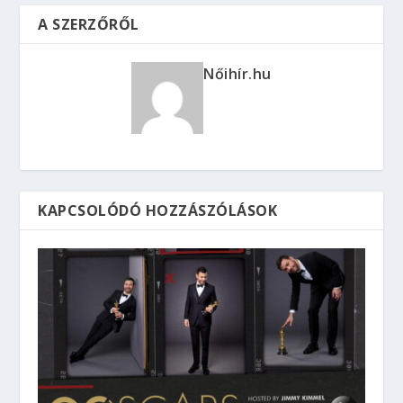
A 2018-as Oscar díjkiosztó gála a Duna TV-n
(03.05. 00:25) – 90. Oscar-gála
2018.03.03.
9 horrorfilm, ha a pároddal nem vagytok oda a
romantikus filmekért 4. rész