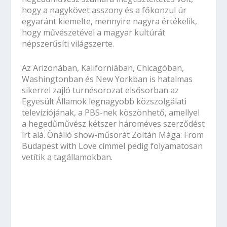
Washingtonban és New Yorkban is hatalmas
sikerrel zajló turnésorozat elsősorban az
Egyesült Államok legnagyobb közszolgálati
televíziójának, a PBS-nek köszönhető, amellyel
a hegedűművész kétszer hároméves szerződést
írt alá. Önálló show-műsorát Zoltán Mága: From
Budapest with Love címmel pedig folyamatosan
vetítik a tagállamokban.
A hegedűvirtuóz New Yorkból Kanadába megy
zenekarával, október 30-án Torontóban, a
Kanadai Zeneakadémián ad dupla koncertet. A
már hagyományosnak számító VIII. Budapesti
Újévi Koncert előtt pedig karácsonykor