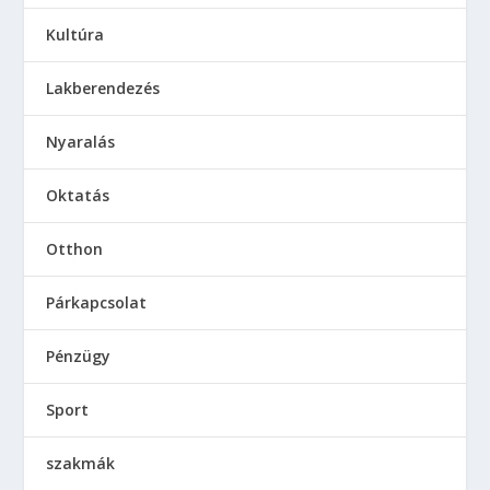
Szépségápolás
Szépségipar
Szórakozás
tanfolyamok
Test és lélek
Utazás
Vendéglátóipar
PARTNEREK