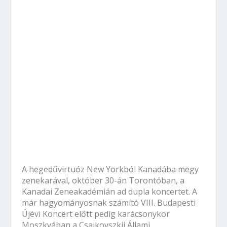
Moszkvában a Csajkovszkij Állami
Konzervatóriumban lép fel.
CABBAGE PR CABBAGE HOUSE
OSSZA MEG:
ELŐZŐ
KÖVETKEZŐ
Hova meneküljünk a
Nyit a Taste Loffice,
hideg elől? – 5
Budapest első
gyönyörű napos úti cél
közösségi bisztrója