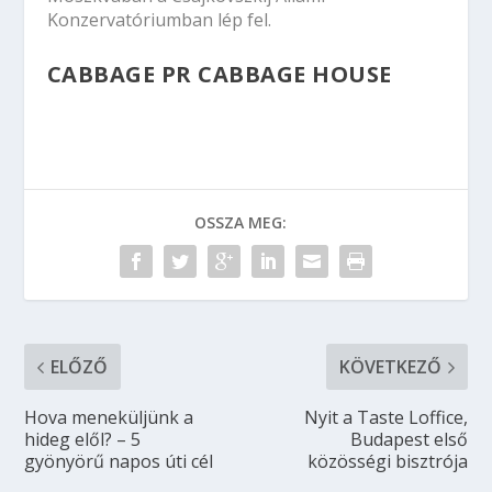
A SZERZŐRŐL
Nőihír.hu
KAPCSOLÓDÓ HOZZÁSZÓLÁSOK