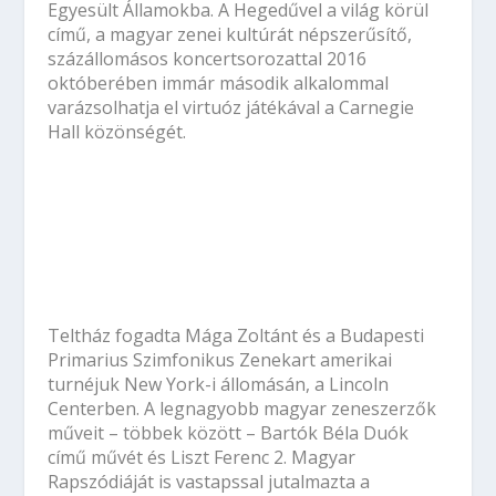
Egyesült Államokba. A Hegedűvel a világ körül
című, a magyar zenei kultúrát népszerűsítő,
százállomásos koncertsorozattal 2016
októberében immár második alkalommal
varázsolhatja el virtuóz játékával a Carnegie
Hall közönségét.
Teltház fogadta Mága Zoltánt és a Budapesti
Primarius Szimfonikus Zenekart amerikai
turnéjuk New York-i állomásán, a Lincoln
Centerben. A legnagyobb magyar zeneszerzők
műveit – többek között – Bartók Béla Duók
című művét és Liszt Ferenc 2. Magyar
Rapszódiáját is vastapssal jutalmazta a