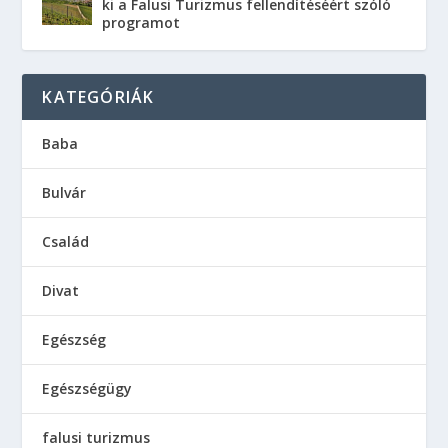
falusi turizmus
Fitnesz
Gasztronómia
Hobbi
Horoszkóp
Idegenforgalom
Képzőművészet
Kereskedelem
Kikapcsolódás
Közszolgálat