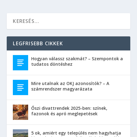
5 ok, amiért egy település nem hagyhatja
ki a Falusi Turizmus fellendítéséért szóló
programot
KATEGÓRIÁK
Baba
Bulvár
Család
Divat
Egészség
Egészségügy