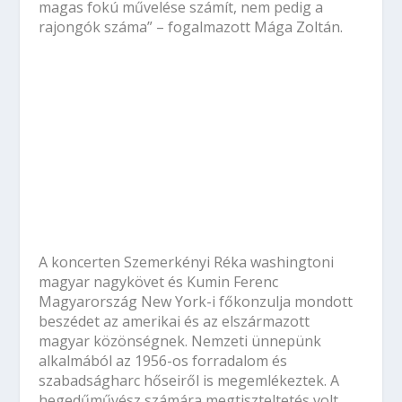
magas fokú művelése számít, nem pedig a
rajongók száma”
– fogalmazott Mága Zoltán
.
A koncerten Szemerkényi Réka washingtoni
magyar nagykövet és Kumin Ferenc
Magyarország New York-i főkonzulja mondott
beszédet az amerikai és az elszármazott
magyar közönségnek. Nemzeti ünnepünk
alkalmából az 1956-os forradalom és
szabadságharc hőseiről is megemlékeztek. A
hegedűművész számára megtiszteltetés volt,
hogy a nagykövet asszony és a főkonzul úr
egyaránt kiemelte, mennyire nagyra értékelik,
hogy művészetével a magyar kultúrát
népszerűsíti világszerte.
Az Arizonában, Kaliforniában, Chicagóban,