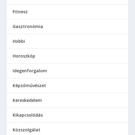
Kultúra
Lakberendezés
Nyaralás
Oktatás
Otthon
Párkapcsolat
Pénzügy
Sport
szakmák