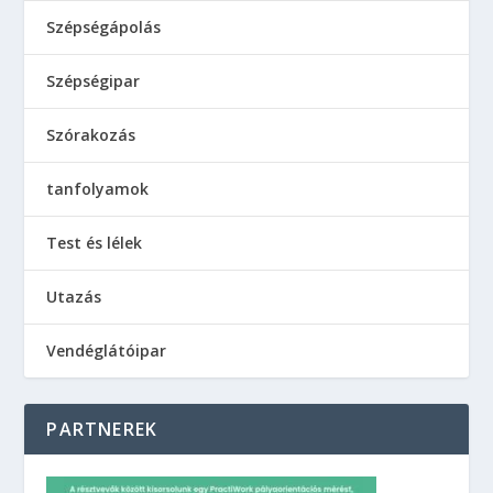
Tervezte:
| Üzemeltető:
Elegant Themes
WordPress