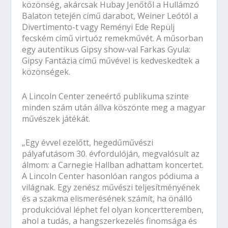
közönség, akárcsak Hubay Jenőtől a Hullámzó
Balaton tetején című darabot, Weiner Leótól a
Divertimento-t vagy Reményi Ede Repülj
fecském című virtuóz remekművét. A műsorban
egy autentikus Gipsy show-val Farkas Gyula:
Gipsy Fantázia című művével is kedveskedtek a
közönségek.
A Lincoln Center zeneértő publikuma szinte
minden szám után állva köszönte meg a magyar
művészek játékát.
„Egy évvel ezelőtt, hegedűművészi
pályafutásom 30. évfordulóján, megvalósult az
álmom: a Carnegie Hallban adhattam koncertet.
A Lincoln Center hasonlóan rangos pódiuma a
világnak. Egy zenész művészi teljesítményének
és a szakma elismerésének számít, ha önálló
produkcióval léphet fel olyan koncertteremben,
ahol a tudás, a hangszerkezelés finomsága és