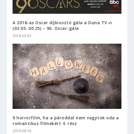
2019.09.18.
Randevúzzon sztárokkal a Régi ház körül!
2016.08.16.
9 budapesti étterem, ahová a Google Maps
értékelések szerint érdemes betérni
2017.06.28.