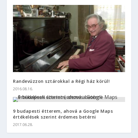
LEGFRISEBB CIKKEK
Hogyan válassz szakmát? – Szempontok a
tudatos döntéshez
Mire utalnak az OKJ azonosítók? – A
számrendszer magyarázata
Őszi divattrendek 2025-ben: színek,
fazonok és apró meglepetések