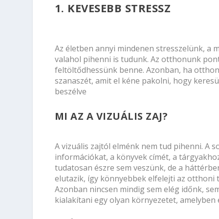
1. KEVESEBB STRESSZ
Az életben annyi mindenen stresszelünk, a m
valahol pihenni is tudunk. Az otthonunk pont
feltöltődhessünk benne. Azonban, ha otthon 
szanaszét, amit el kéne pakolni, hogy keresü
beszélve
MI AZ A VIZUÁLIS ZAJ?
A vizuális zajtól elménk nem tud pihenni. A s
információkat, a könyvek címét, a tárgyakho
tudatosan észre sem veszünk, de a háttérben
elutazik, így könnyebbek elfelejti az otthon
Azonban nincsen mindig sem elég időnk, sem 
kialakítani egy olyan környezetet, amelyben 