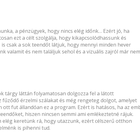
unka, a pénzügyek, hogy nincs elég időnk… Ezért jó, ha
osan ezt a célt szolgálja, hogy kikapcsolódhassunk és
is csak a sok teendőt látjuk, hogy mennyi minden hever
nk valamit és nem találjuk sehol és a
vizuális zaj
ról már nem
ok tárgy láttán folyamatosan dolgozza fel a látott
z fűződő érzelmi szálakat és még rengeteg dolgot, amelyet
 ott fut állandóan ez a program. Ezért is hatásos, ha az em
i teendőket, hiszen nincsen semmi ami emlékeztetné rájuk.
elég keretünk rá, hogy utazzunk, ezért célszerű otthon
elménk is pihenni tud.