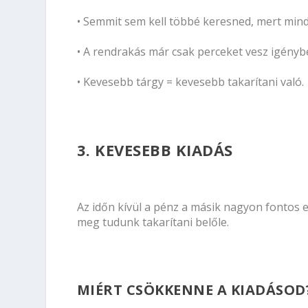
• Semmit sem kell többé keresned, mert mi
• A rendrakás már csak perceket vesz igény
• Kevesebb tárgy = kevesebb takarítani való.
3. KEVESEBB KIADÁS
Az időn kívül a pénz a másik nagyon fontos 
meg tudunk takarítani belőle.
MIÉRT CSÖKKENNE A KIADÁSOD