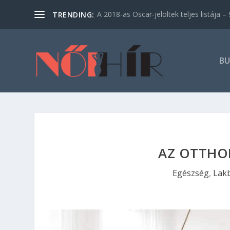
A 2018-as Oscar-jelöltek teljes listája – 9
TRENDING:
BU
AZ OTTHO
Egészség
,
Lak