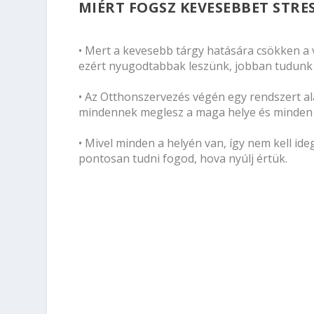
MIÉRT FOGSZ KEVESEBBET STR
• Mert a kevesebb tárgy hatására csökken a v
ezért nyugodtabbak leszünk, jobban tudunk 
• Az Otthonszervezés végén egy
rendszert
al
mindennek meglesz a maga helye és minden 
• Mivel
minden a helyén van
, így nem kell i
pontosan tudni fogod, hova nyúlj értük.