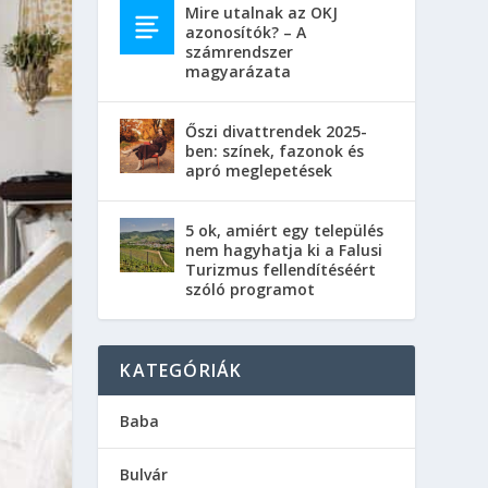
Mire utalnak az OKJ
azonosítók? – A
számrendszer
magyarázata
Őszi divattrendek 2025-
ben: színek, fazonok és
apró meglepetések
5 ok, amiért egy település
nem hagyhatja ki a Falusi
Turizmus fellendítéséért
szóló programot
KATEGÓRIÁK
Baba
Bulvár