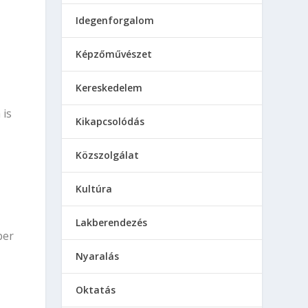
Idegenforgalom
Képzőművészet
Kereskedelem
 is
Kikapcsolódás
Közszolgálat
Kultúra
Lakberendezés
ber
Nyaralás
Oktatás