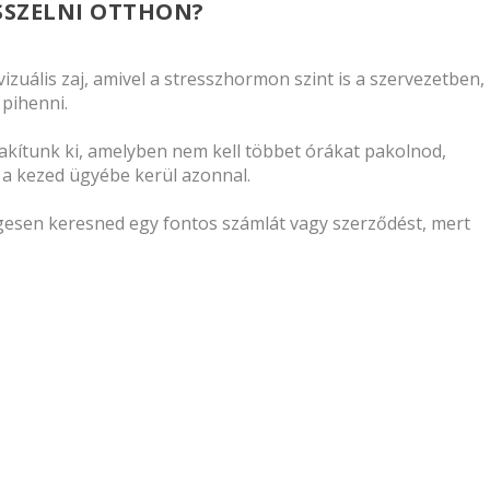
ESSZELNI OTTHON?
izuális zaj, amivel a stresszhormon szint is a szervezetben,
pihenni.
akítunk ki, amelyben nem kell többet órákat pakolnod,
a kezed ügyébe kerül azonnal.
degesen keresned egy fontos számlát vagy szerződést, mert