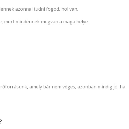
ndennek
azonnal
tudni fogod, hol van.
be, mert mindennek megvan a maga helye.
erőforrásunk, amely bár nem véges, azonban mindig jó, ha
?